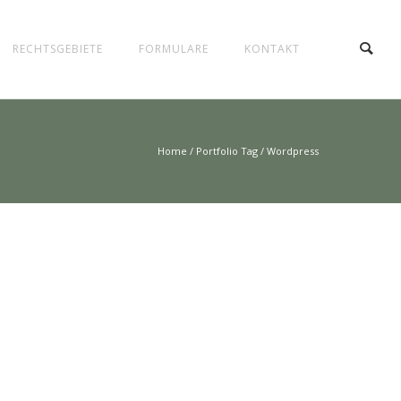
RECHTSGEBIETE
FORMULARE
KONTAKT
Home
/ Portfolio Tag /
Wordpress